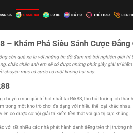
BẮN CÁ
GAME BÀI
LÔ ĐỀ
NỔ HŨ
THỂ THAO
LIÊN H
88 – Khám Phá Siêu Sảnh Cược Đẳng 
g còn quá xa lạ với những tín đồ đam mê trải nghiệm giải trí t
ng, chắc chắn anh em sẽ có được những phút giây giải trí kiếm 
về chuyên mục cá cược có một không hai này.
k88
chuyên mục giải trí hot nhất tại Rik88, thu hút lượng lớn thàn
m trong một kho trò chơi đa dạng với nhiều thể loại khác nha
iên có được cơ hội giải trí kiếm tiền thật với giá trị cực khủng.
c với rất nhiều các nhà phát hành danh tiếng trên thị trường 