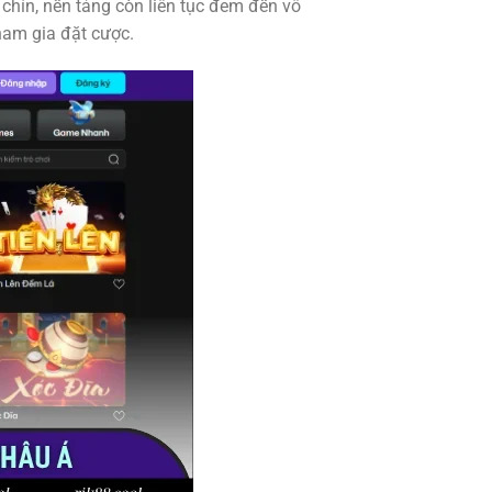
h chín, nền tảng còn liên tục đem đến vô
ham gia đặt cược.