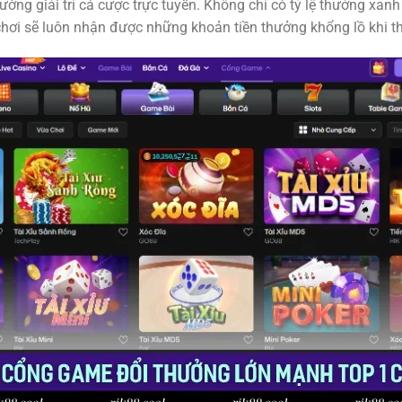
trường giải trí cá cược trực tuyến. Không chỉ có tỷ lệ thưởng xan
ơi sẽ luôn nhận được những khoản tiền thưởng khổng lồ khi t