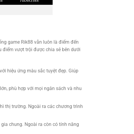
 cổng game Rik88 vẫn luôn là điểm đến
 điểm vượt trội được chia sẻ bên dưới
 với hiệu ứng màu sắc tuyệt đẹp. Giúp
lớn, phù hợp với mọi ngân sách và nhu
ì thị trường. Ngoài ra các chương trình
 gia chung. Ngoài ra còn có tính năng