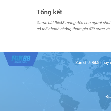
Tổng kết
Game bài Rik88 mang đến cho người chơi nh
có thể nhanh chóng tham gia đặt cược và 
Sân chơi
Rik88
nay đ
Địa