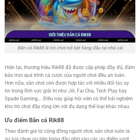
Bắn cá Rik88 là trò chơi nổi bật hàng đầu tại nhà cái
Hiện tại, thương hiệu Rik88 đã được cấp phép đầy đủ, đảm
bảo mọi quá trình cá cược của người chơi đều an toàn.
Hơn nữa, sân chơi còn được hợp tác với nhiều đối tác uy
tín trong lĩnh vực giải trí như Jili, Fai Cha, Tech Play hay
Spade Gaming,… Điều này giúp hội viên có thể trải nghiệm
kho trò chơi đầy rộng lớn với đa dạng thể loại khác nhau.
Ưu điểm Bắn cá Rik88
Theo đánh giá từ cộng đồng người chơi, sân chơi luôn là
sự lựa chọn ưu tiên hàng đầu nhờ vào các ưu điểm vượt