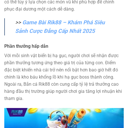
có thể tùy ý lựa chọn các món vũ khí phù hợp để chinh
phục đại dương một cách dễ dàng.
>>
Game Bài Rik88 – Khám Phá Siêu
Sảnh Cược Đẳng Cấp Nhất 2025
Phần thưởng hấp dẫn
Với mỗi sinh vật biển bị hạ gục, người chơi sẽ nhận được
phần thưởng tương ứng theo giá trị của từng con. Điểm
đặc biệt khiến nhà cái trở nên nổi bật hơn bao giờ hết đó
chính là kho báu khổng lồ khi hạ gục boss thành công.
Ngoài ra, Bắn cá Rik88 còn cung cấp tỷ lệ trả thưởng cao
hàng đầu thị trường giúp người chơi gia tăng lợi nhuận khi
tham gia.