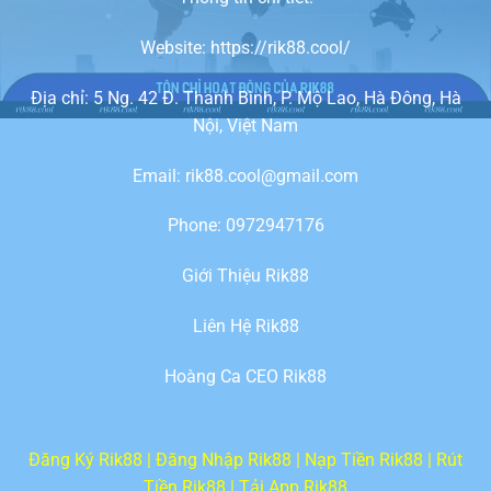
Website:
https://rik88.cool/
Địa chỉ: 5 Ng. 42 Đ. Thanh Bình, P. Mộ Lao, Hà Đông, Hà
Nội, Việt Nam
Email:
rik88.cool@gmail.com
Phone: 0972947176
Giới Thiệu Rik88
Liên Hệ Rik88
Hoàng Ca CEO Rik88
Đăng Ký Rik88
|
Đăng Nhập Rik88
|
Nạp Tiền Rik88
|
Rút
Tiền Rik88
|
Tải App Rik88