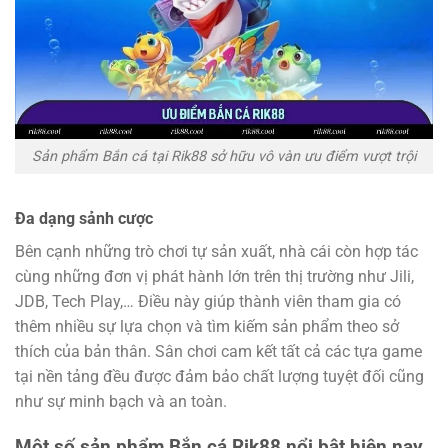
Sản phẩm Bắn cá tại Rik88 sở hữu vô vàn ưu điểm vượt trội
Đa dạng sảnh cược
Bên cạnh những trò chơi tự sản xuất, nhà cái còn hợp tác
cùng những đơn vị phát hành lớn trên thị trường như Jili,
JDB, Tech Play,… Điều này giúp thành viên tham gia có
thêm nhiều sự lựa chọn và tìm kiếm sản phẩm theo sở
thích của bản thân. Sân chơi cam kết tất cả các tựa game
tại nền tảng đều được đảm bảo chất lượng tuyệt đối cũng
như sự minh bạch và an toàn.
Một số sản phẩm Bắn cá Rik88 nổi bật hiện nay