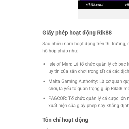
Giấy phép hoạt động Rik88
Sau nhiều năm hoạt động trên thị trường,
hộ hợp pháp như:
Isle of Man: Là tổ chức quản lý cờ bạ
uy tín của sân chơi trong tất cả các dịch
Malta Gaming Authority: Là cơ quan quyề
chơi, là yếu tố quan trọng giúp Rik88 mở
PAGCOR: Tổ chức quản lý cá cược lớn nh
xuất hiện của giấy phép này khẳng định
Tôn chỉ hoạt động