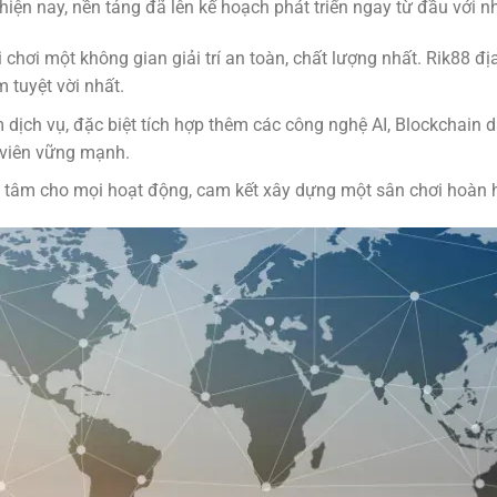
hiện nay, nền tảng đã lên kế hoạch phát triển ngay từ đầu với 
chơi một không gian giải trí an toàn, chất lượng nhất. Rik88 đ
 tuyệt vời nhất.
 dịch vụ, đặc biệt tích hợp thêm các công nghệ AI, Blockchain 
 viên vững mạnh.
ung tâm cho mọi hoạt động, cam kết xây dựng một sân chơi hoàn 