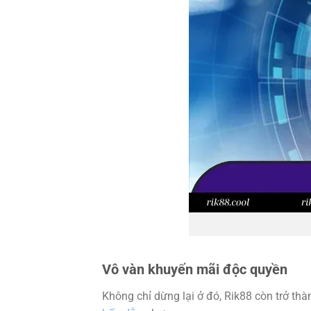
Vô vàn khuyến mãi độc quyền
Không chỉ dừng lại ở đó, Rik88 còn trở t