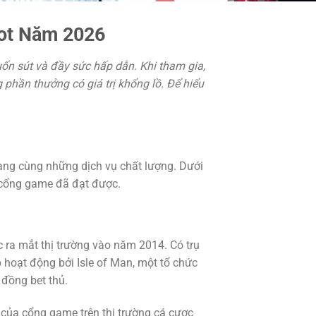
ot Năm 2026
cuốn sút và đầy sức hấp dẫn. Khi tham gia,
phần thưởng có giá trị khổng lồ. Để hiểu
 dạng cùng những dịch vụ chất lượng. Dưới
à cổng game đã đạt được.
 ra mắt thị trường vào năm 2014. Có trụ
hoạt động bởi Isle of Man, một tổ chức
 đồng bet thủ.
 của cổng game trên thị trường cá cược