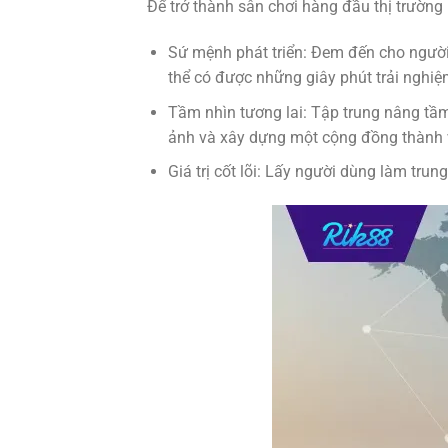
Để trở thành sân chơi hàng đầu thị trường 
Sứ mệnh phát triển: Đem đến cho người 
thể có được những giây phút trải nghiệm
Tầm nhìn tương lai: Tập trung nâng tầm
ảnh và xây dựng một cộng đồng thành
Giá trị cốt lõi: Lấy người dùng làm tr