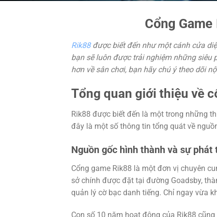
Cổng Game 
Rik88
được biết đến như một cánh cửa diệu k
bạn sẽ luôn được trải nghiệm những siêu 
hơn về sân chơi, bạn hãy chú ý theo dõi nộ
Tổng quan giới thiệu về 
Rik88 được biết đến là một trong những thư
đây là một số thông tin tổng quát về ngu
Nguồn gốc hình thành và sự phát 
Cổng game Rik88 là một đơn vị chuyên cung
sở chính được đặt tại đường Goadsby, thà
quản lý cờ bạc danh tiếng. Chỉ ngay vừa kh
Con số 10 năm hoạt động của Rik88 cũng l