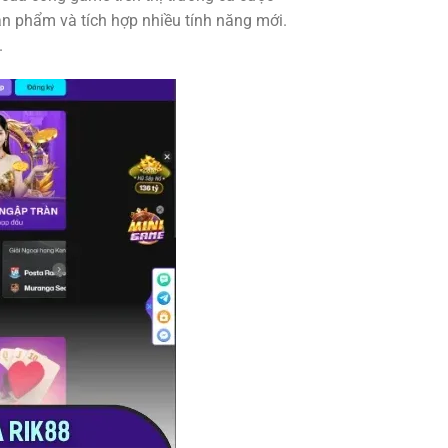
ản phẩm và tích hợp nhiều tính năng mới.
.