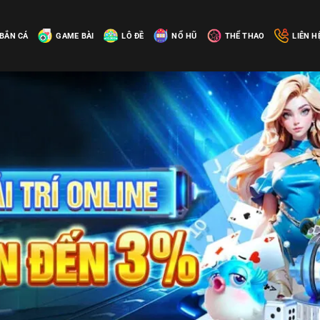
BẮN CÁ
GAME BÀI
LÔ ĐỀ
NỔ HŨ
THỂ THAO
LIÊN H