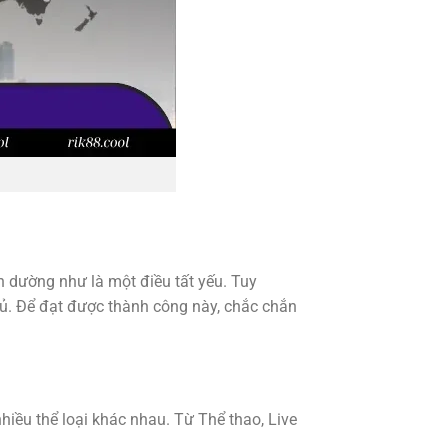
n dường như là một điều tất yếu. Tuy
ủ. Để đạt được thành công này, chắc chắn
iều thể loại khác nhau. Từ Thể thao, Live