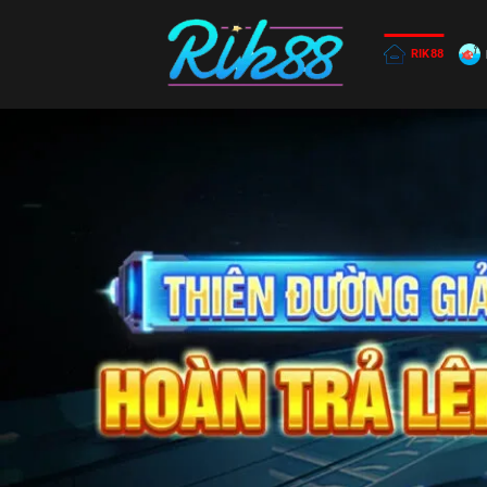
Bỏ
qua
RIK88
nội
dung