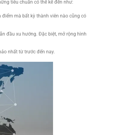
những tiêu chuẩn có thể kể đến như:
ịa điểm mà bất kỳ thành viên nào cũng có
dẫn đầu xu hướng. Đặc biệt, mở rộng hình
hảo nhất từ trước đến nay.